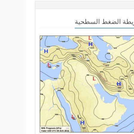
طة الضغط السطحية