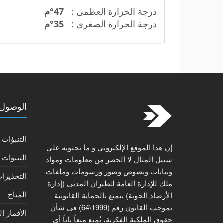
درجة الحرارة العظمى :
47°ﻡ
درجة الحرارة الصغرى :
35°ﻡ
الوصول 
التنبؤات 
إن هذا الموقع الإلكتروني و ما يحتويه على
التنبؤات 
سبيل المثال لا الحصر من معلومات ومواد
وبيانات ونصوص وصور ورسومات وملفات
التحذيرات
ملك للإدارة العامة للطيران المدني (إدارة
المناخ
الأرصاد الجوية) يتمتع بالحماية القانونية
بموجب القانون رقم (1999\64) في شأن
الأقمار ا
حقوق الملكية الفكرية، يُمنع منعاً باتاً أي