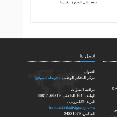
اضغط على الصورة لتكبيرها
اتصل بنا
العنوان
مركز التحكم الوطني
(خريطة الموقع)
ناخ
مراقبة التنبؤات
الهاتف:
161
الداخلي:
66819, 66817
البريد الالكتروني :
forecast.info@dgca.gov.kw
س
الفاكس:
24331579
http